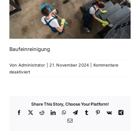
Baufeinreinigung
Von
Administrator
|
21. November 2024
|
Kommentare
für
deaktiviert
Baufeinreinigung
Share This Story, Choose Your Platform!
Facebook
X
Reddit
LinkedIn
WhatsApp
Telegram
Tumblr
Pinterest
Vk
Xing
E-
Mail