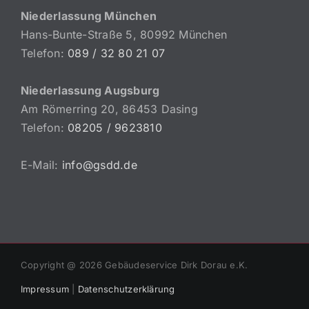
Niederlassung München
Hans-Bunte-Straße 5, 80992 München
Telefon:
089 / 32 80 21 07
Niederlassung Augsburg
Am Römerring 20, 86453 Dasing
Telefon:
08205 / 9623810
E-Mail:
info@gsdd.de
Copyright @
2026 Gebäudeservice Dirk Dorau e.K.
Impressum
|
Datenschutzerklärung