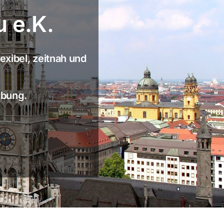
 e.K.
exibel, zeitnah und
ebung.