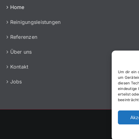
Home
Reinigungsleistungen
Referenzen
Über uns
Kontakt
Um dir ein 
um Gerätei
Jobs
diesen Tec
eindeutige 
erteilst o
beeinträcht
Akz