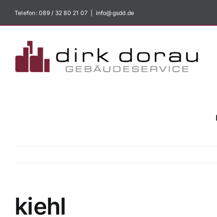
Zum
Telefon:
089 / 32 80 21 07
|
info@gsdd.de
Inhalt
springen
kiehl