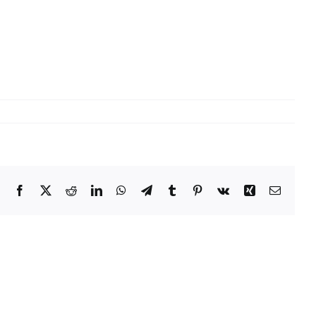
Facebook
X
Reddit
LinkedIn
WhatsApp
Telegram
Tumblr
Pinterest
Vk
Xing
E-
Mail