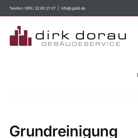
Zum
Telefon:
089 / 32 80 21 07
|
info@gsdd.de
Inhalt
springen
Grundreinigung