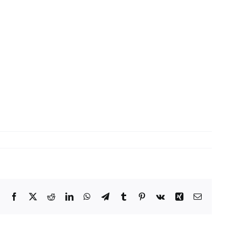
Facebook
X
Reddit
LinkedIn
WhatsApp
Telegram
Tumblr
Pinterest
Vk
Xing
E-
Mail