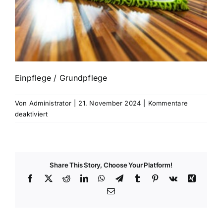
Einpflege / Grundpflege
Von
Administrator
|
21. November 2024
|
Kommentare
für
deaktiviert
Einpflege
/
Grundpflege
Share This Story, Choose Your Platform!
Facebook
X
Reddit
LinkedIn
WhatsApp
Telegram
Tumblr
Pinterest
Vk
Xing
E-
Mail